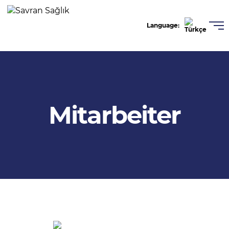
Language:
Türkçe
English
Mitarbeiter
Deutsche
Română
عربى
Español